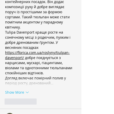
контейнерних посадок. Він додає 
композиції руху й добре виглядає 
поруч із простішими за формою 
сортами. Такий тюльпан може стати 
помітним акцентом у парадному 
квітнику.
Tulipa Davenport краще росте на 
сонячному місці з родючим, пухким і 
добре дренованим ґрунтом. У 
весняних посадках 
https://florica.com.ua/roslyny/tiulpan-
davenport/
 добре поєднується з 
нарцисами, мускарі, гіацинтами, 
віолами та однотонними тюльпанами 
спокійніших відтінків.
Догляд включає помірний полив у 
період росту, дренований…
Show More
Like
Reply