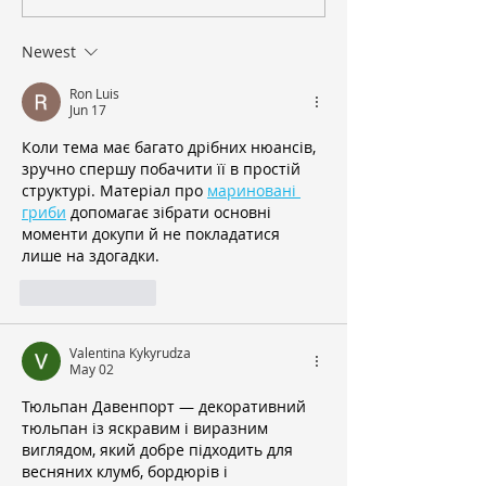
Community
Newest
Ron Luis
Jun 17
Коли тема має багато дрібних нюансів, 
зручно спершу побачити її в простій 
структурі. Матеріал про 
мариновані 
гриби
 допомагає зібрати основні 
моменти докупи й не покладатися 
лише на здогадки.
Like
Reply
Valentina Kykyrudza
May 02
Тюльпан Давенпорт — декоративний 
тюльпан із яскравим і виразним 
виглядом, який добре підходить для 
весняних клумб, бордюрів і 