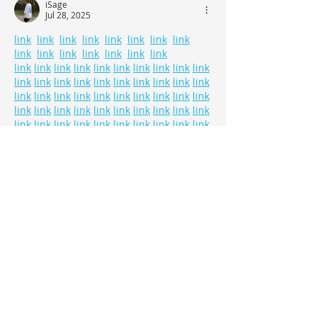
iSage
Jul 28, 2025
link
link
link
link
link
link
link
link
link
link
link
link
link
link
link
link
link
link
link
link
link
link
link
link
link
link
link
link
link
link
link
link
link
link
link
link
link
link
link
link
link
link
link
link
link
link
link
link
link
link
link
link
link
link
link
link
link
link
link
link
link
link
link
link
link
link
link
link
link
link
link
link
link
link
link
link
link
link
link
link
link
link
link
link
link
link
link
link
link
link
link
link
link
link
link
link
link
link
link
link
link
link
link
link
link
link
link
link
link
link
link
link
link
link
link
Like
Reply
CABO BLUE TRIMARAN BOAT